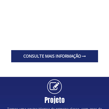
Temos o compromisso de construir um sistema abrangente de
gerenciamento da qualidade que nos permita melhorar
continuamente e estamos sempre procurando maneiras de
melhorar nossos produtos, para que continuem a atender à
demanda por materiais refratários e de isolamento em todos os
setores.
CONSULTE MAIS INFORMAÇÃO
Projeto
Temos uma equipe técnica de primeira classe, com anos de