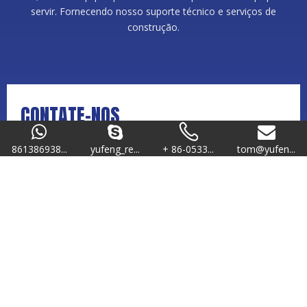
servir. Fornecendo nosso suporte técnico e serviços de
construção.
CONTATE-NOS
861386938...
yufeng_re...
+ 86-0533...
tom@yufen...