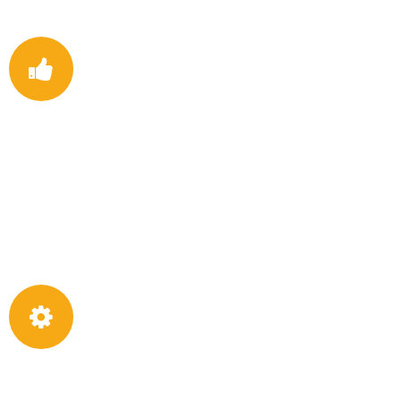
Entrega oportuna e confiabilidade
quaisquer que sejam seus atacadistas ou usuários finais,
entendemos que o recebimento dos produtos corretos no prazo
é essencial para você; portanto, mantemos os mais altos
padrões no que diz respeito à entrega e confiabilidade oportunas.
Sistema de Gestão da Qualidade